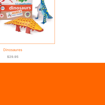
Dinosaures
$
29.95