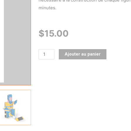
minutes.
$
15.00
quantité
Ajouter au panier
de
Hockey
-
Party
Kit