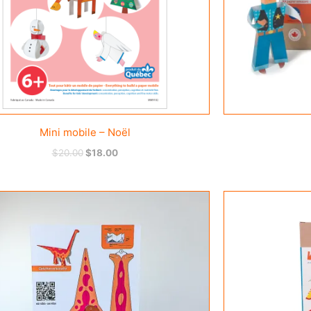
Mini mobile – Noël
$
20.00
$
18.00