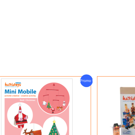
Le
Le
Promo !
prix
prix
initial
actuel
était :
est :
$20.00.
$18.00.