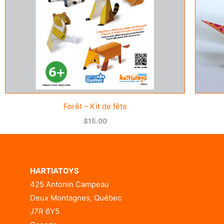
Forêt – Kit de fête
$
15.00
HARTIATOYS
425 Antonin Campeau
Deux Montagnes, Québec
J7R 6Y5