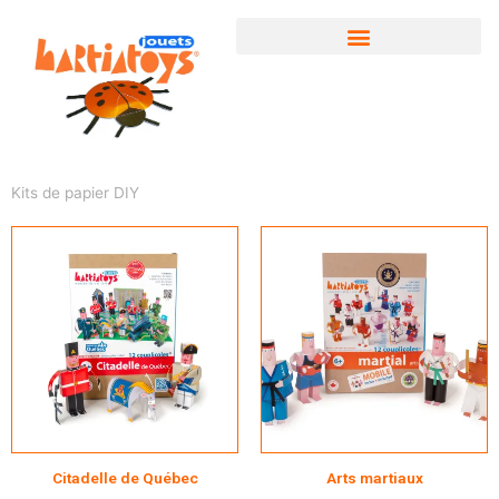
Aller
au
contenu
Kits de papier DIY
Citadelle de Québec
Arts martiaux