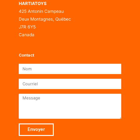
HARTIATOYS
425 Antonin Campeau
Deux Montagnes, Québec
J7R 6Y5
Canada
Contact
Nom
Courriel
Message
Envoyer