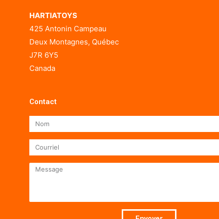
HARTIATOYS
425 Antonin Campeau
Deux Montagnes, Québec
J7R 6Y5
Canada
Contact
Nom
Courriel
Message
Envoyer